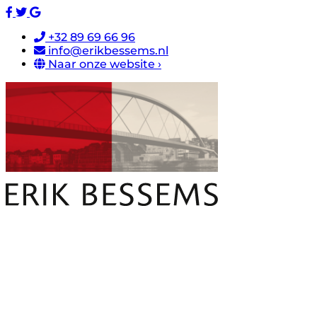
+32 89 69 66 96
info@erikbessems.nl
Naar onze website ›