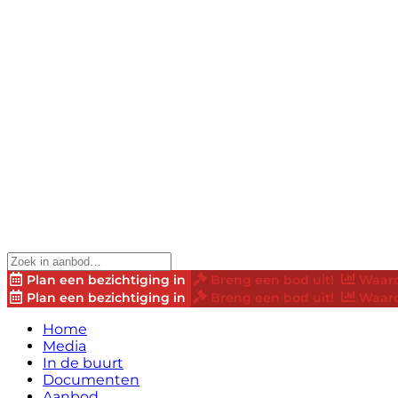
Plan een bezichtiging in
Breng een bod uit!
Waard
Plan een bezichtiging in
Breng een bod uit!
Waard
Home
Media
In de buurt
Documenten
Aanbod