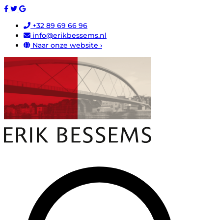
+32 89 69 66 96
info@erikbessems.nl
Naar onze website ›