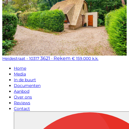
3621 · Rekem
Heidestraat - 10317
€ 159.000 k.k.
Home
Media
In de buurt
Documenten
Aanbod
Over ons
Reviews
Contact