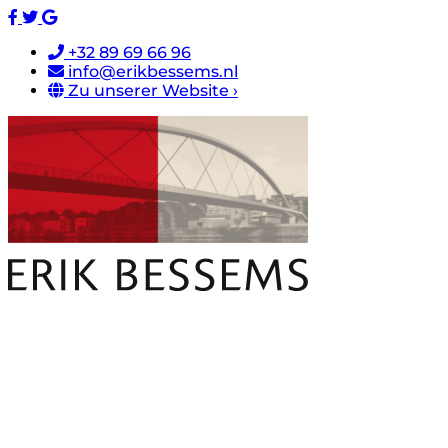
+32 89 69 66 96
info@erikbessems.nl
Zu unserer Website ›